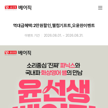
윤
전
선
체
생
메
베
뉴
이
역대급혜택:2만원할인,웰컴기프트,오윤완이벤트
창
직
열
기
이벤트 기간
2026.08.01. ~ 2026.08.31.