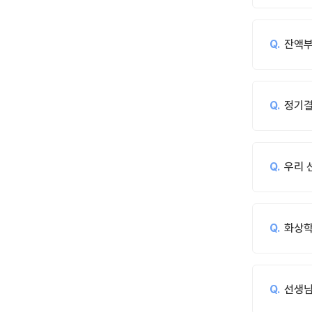
잔액부
정기결
우리 
화상학
선생님