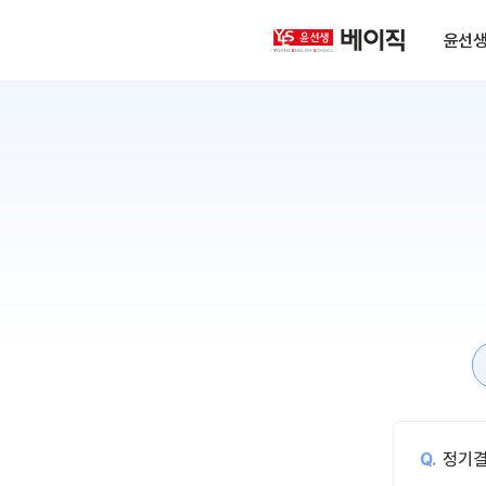
윤
윤선생 
선
생
베
이
직
정기결