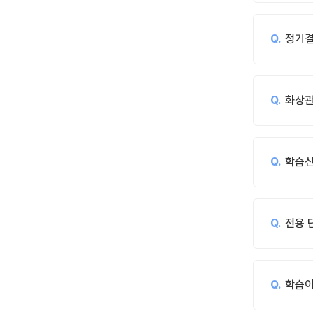
정기결
화상관
학습신
전용 
학습이