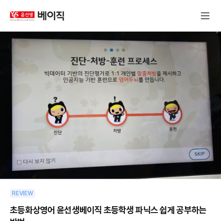
윤
전
선
체
생
메
베
뉴
이
창
직
열
기
REVIEW
초등화상영어 윤선생베이직 초등학생 파닉스 쉽게 공부하는