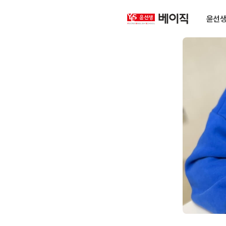
윤
윤선생 
선
생
베
이
직